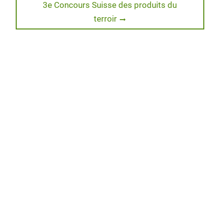
Next
3e Concours Suisse des produits du
post:
terroir