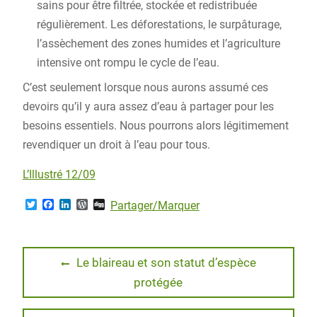
sains pour être filtrée, stockée et redistribuée
régulièrement. Les déforestations, le surpâturage,
l’assèchement des zones humides et l’agriculture
intensive ont rompu le cycle de l’eau.
C’est seulement lorsque nous aurons assumé ces
devoirs qu’il y aura assez d’eau à partager pour les
besoins essentiels. Nous pourrons alors légitimement
revendiquer un droit à l’eau pour tous.
L’Illustré 12/09
T
F
L
W
D
Partager/Marquer
w
a
i
o
i
i
c
n
r
g
t
e
k
d
g
t
b
e
P
Navigation
e
o
d
r
Previous
Le blaireau et son statut d’espèce
r
o
I
e
post:
protégée
de
k
n
s
s
l’article