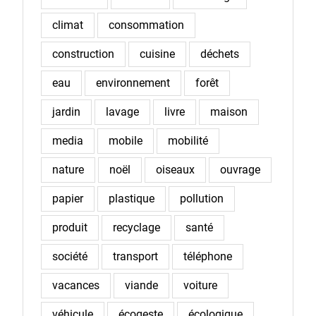
climat
consommation
construction
cuisine
déchets
eau
environnement
forêt
jardin
lavage
livre
maison
media
mobile
mobilité
nature
noël
oiseaux
ouvrage
papier
plastique
pollution
produit
recyclage
santé
société
transport
téléphone
vacances
viande
voiture
véhicule
écogeste
écologique