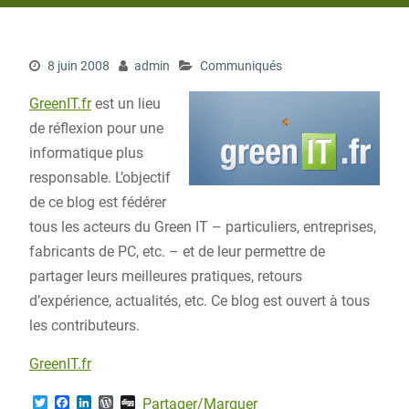
8 juin 2008
admin
Communiqués
GreenIT.fr
est un lieu
de réflexion pour une
informatique plus
responsable. L’objectif
de ce blog est fédérer
tous les acteurs du Green IT – particuliers, entreprises,
fabricants de PC, etc. – et de leur permettre de
partager leurs meilleures pratiques, retours
d’expérience, actualités, etc. Ce blog est ouvert à tous
les contributeurs.
GreenIT.fr
T
F
L
W
D
Partager/Marquer