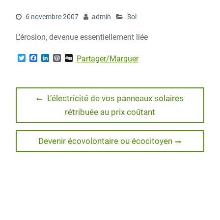
6 novembre 2007
admin
Sol
L’érosion, devenue essentiellement liée
T
F
L
W
D
Partager/Marquer
w
a
i
o
i
i
c
n
r
g
t
e
k
d
g
t
b
e
P
Navigation
e
o
d
r
Previous
L’électricité de vos panneaux solaires
r
o
I
e
post:
rétribuée au prix coûtant
de
k
n
s
s
l’article
Next
Devenir écovolontaire ou écocitoyen
post: