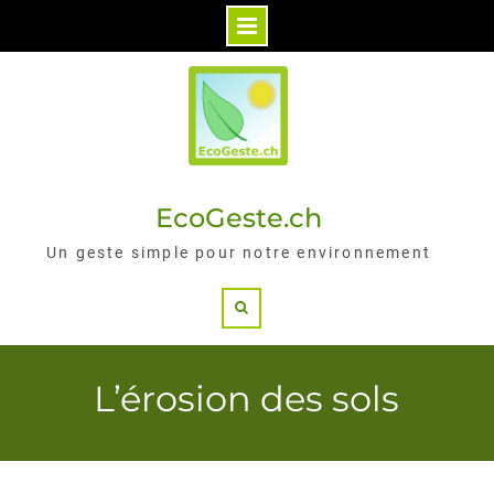
Skip
to
content
EcoGeste.ch
Un geste simple pour notre environnement
Search
L’érosion des sols