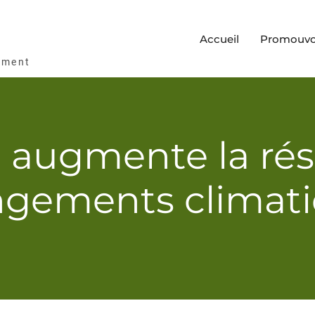
Accueil
Promouvoi
ement
é augmente la ré
gements climat