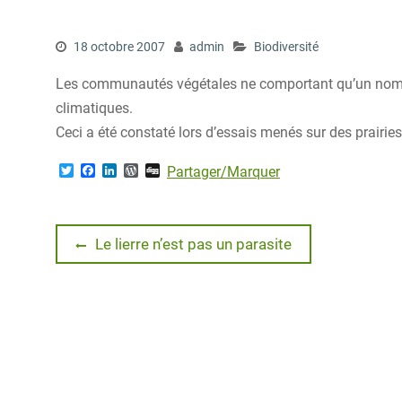
18 octobre 2007
admin
Biodiversité
Les communautés végétales ne comportant qu’un nomb
climatiques.
Ceci a été constaté lors d’essais menés sur des prairi
T
F
L
W
D
Partager/Marquer
w
a
i
o
i
i
c
n
r
g
t
e
k
d
g
t
b
e
P
Navigation
e
o
d
r
Previous
Le lierre n’est pas un parasite
r
o
I
e
post:
k
n
s
de
s
l’article