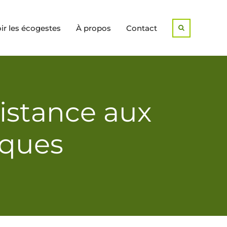
r les écogestes
À propos
Contact
Search
sistance aux
iques