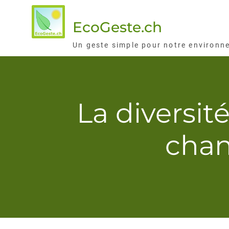
Skip
to
EcoGeste.ch
content
Un geste simple pour notre environn
La diversit
chan