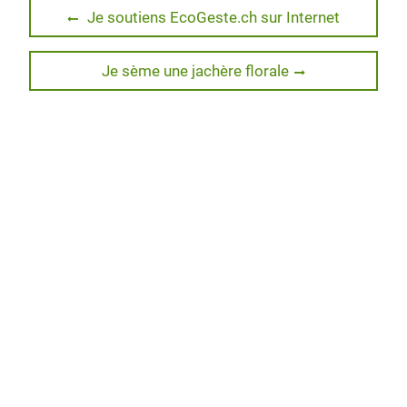
t
b
e
P
Navigation
e
o
d
r
Previous
Je soutiens EcoGeste.ch sur Internet
r
o
I
e
post:
de
k
n
s
s
Next
Je sème une jachère florale
l’article
post: